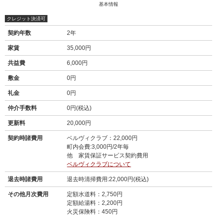
基本情報
クレジット決済可
契約年数
2年
家賃
35,000円
共益費
6,000円
敷金
0円
礼金
0円
仲介手数料
0円(税込)
更新料
20,000円
契約時諸費用
ベルヴィクラブ：22,000円
町内会費:3,000円/2年毎
他 家賃保証サービス契約費用
ベルヴィクラブについて
退去時諸費用
退去時清掃費用:22,000円(税込)
その他月次費用
定額水道料：2,750円
定額給湯料：2,200円
火災保険料：450円