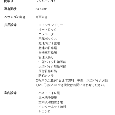
間取り
ワンルーム/1K
専有面積
24.64m²
ベランダの向き
南西向き
共用設備
コインランドリー
オートロック
エレベーター
宅配ボックス
敷地内ゴミ置場
敷地内駐車場
自転車駐輪場
管理人あり
中型バイク駐輪可能
大型バイク駐輪可能
原付駐輪可能
防犯カメラ
自転車又は原付1台まで無料、中型・大型バイク月額
1,650円(税込)※空き状況はお問い合わせください。
室内設備
バス・トイレ別
温水洗浄便座
室内洗濯機置き場
インターネット無料
IHコンロ