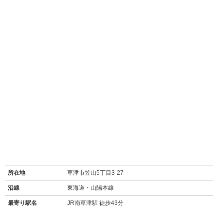
所在地
草津市笠山5丁目3-27
沿線
東海道・山陽本線
最寄り駅名
JR南草津駅 徒歩43分
JR瀬田駅 徒歩43分