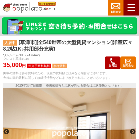
[草津市][全540世帯の大型賃貸マンション]洋室広々
入居中
8.2帖1K♪共用部分充実!
ワンルーム/1K（24.64m²）
クレスト草津1040
35,000
円
お電話
お問合せ
参考賃料
掲載の賃料は参考賃料のため、現在の賃料額とは異なる場合がございます。
今後の契約賃料に関しては経済情勢などにより改定されることがございます。
2025年3月7日撮影 ※掲載情報と現状が異なる場合は現状優先となります。