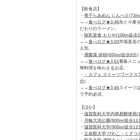
【飲食店】
・
煮干らあめん じんべえ(73m
→→
食べログ★3.46
魚と小麦
だわりのラーメン。
・
味彩楽食 もりや(100m徒歩2
→→
食べログ★3.03
市場直送
人気。
・
酒樂菜 炎樹(650m/徒歩9分)
→→
食べログ★3.61
看板メニ
華料理を味わえるお店。
・
・カフェ スイーツワークスアラ
分)
→→
食べログ★3.45
スイーツ
で予約必須。
【ほか】
・
滋賀医科大学内簡易郵便局(1.
・
月輪大池公園(800m/徒歩11
・
滋賀医科大学(900m/徒歩12
・
立命館大学 びわこ・くさつキャ