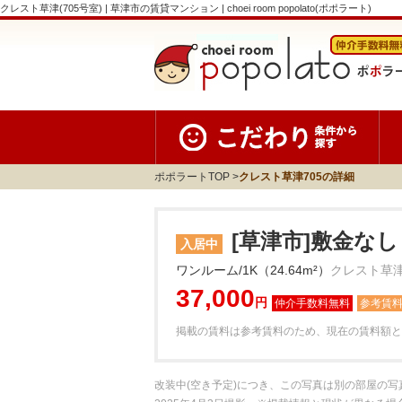
クレスト草津(705号室) | 草津市の賃貸マンション | choei room popolato(ポポラート)
ポポラートTOP
クレスト草津705の詳細
[草津市]敷金なし
入居中
ワンルーム/1K（24.64m²）
クレスト草津
37,000
円
参考賃
掲載の賃料は参考賃料のため、現在の賃料額と
改装中(空き予定)につき、この写真は別の部屋の写