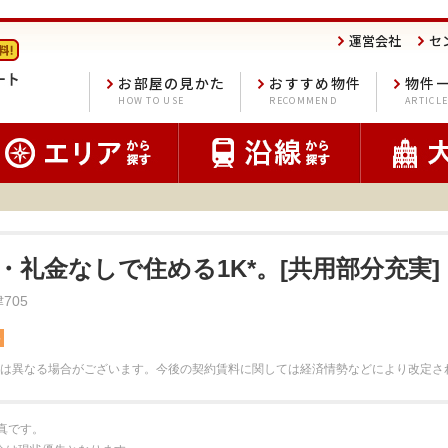
運営会社
セ
お部屋の見かた
おすすめ物件
物件
HOW TO USE
RECOMMEND
ARTICL
・礼金なしで住める1K*。[共用部分充実]
705
料
は異なる場合がございます。
今後の契約賃料に関しては経済情勢などにより改定さ
真です。