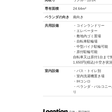
間取り
ワンルーム/1K
専有面積
24.64m²
ベランダの向き
南向き
共用設備
コインランドリー
エレベーター
敷地内ゴミ置場
自転車駐輪場
中型バイク駐輪可能
原付駐輪可能
自転車又は原付1台まで
1,650円(税込)※空
室内設備
バス・トイレ別
室内洗濯機置き場
IHコンロ
ベランダ・バルコニー
り