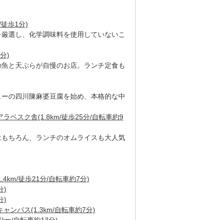
/徒歩1分)
を厳選し、化学調味料を使用していないこ
分)
の魚と天ぷらが自慢のお店。ランチ定食も
ューの四川陳麻婆豆腐を始め、本格的な中
ベスク舎(1.8km/徒歩25分/自転車約9
はもちろん、ランチのオムライスも大人気
4km/徒歩21分/自転車約7分)
分)
分)
ンパス(1.3km/自転車約7分)