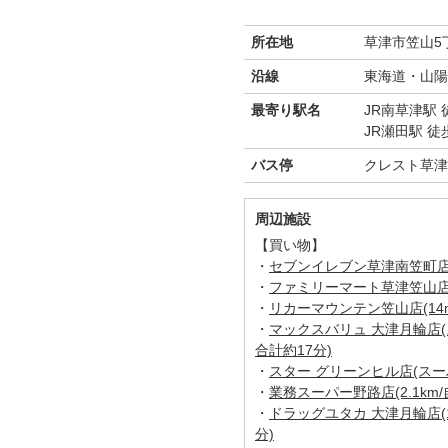
所在地
草津市笠山5丁
沿線
東海道・山陽
最寄り駅名
JR南草津駅 
JR瀬田駅 徒
バス停
クレスト草津
周辺施設
【買い物】
・
セブンイレブン草津南笠町店(1
・
ファミリーマート草津笠山店(5
・
リカーマウンテン笠山店(14m
・
マックスバリュ 大津月輪店(ス
合計約17分)
・
スター グリーンヒル店(スーパー
・
業務スーパー野路店(2.1km/
・
ドラッグユタカ 大津月輪店(1
分)