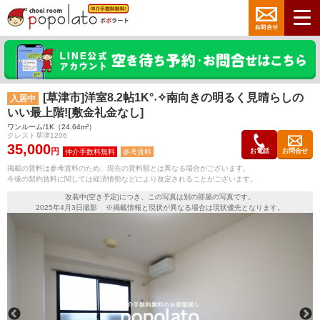
[草津市]洋室8.2帖1K°˖✧南向きの明るく見晴らしの
入居中
いい最上階![敷金礼金なし]
ワンルーム/1K（24.64m²）
クレスト草津1206
35,000
円
お電話
お問合せ
参考賃料
掲載の賃料は参考賃料のため、現在の賃料額とは異なる場合がございます。
今後の契約賃料に関しては経済情勢などにより改定されることがございます。
改装中(空き予定)につき、この写真は別の部屋の写真です。
2025年4月3日撮影 ※掲載情報と現状が異なる場合は現状優先となります。