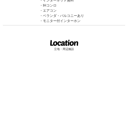
インターネット無料
IHコンロ
エアコン
ベランダ・バルコニーあり
モニター付インターホン
立地・周辺施設