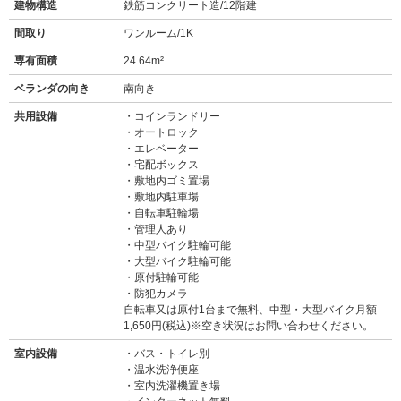
建物構造
鉄筋コンクリート造/12階建
間取り
ワンルーム/1K
専有面積
24.64m²
ベランダの向き
南向き
共用設備
コインランドリー
オートロック
エレベーター
宅配ボックス
敷地内ゴミ置場
敷地内駐車場
自転車駐輪場
管理人あり
中型バイク駐輪可能
大型バイク駐輪可能
原付駐輪可能
防犯カメラ
自転車又は原付1台まで無料、中型・大型バイク月額
1,650円(税込)※空き状況はお問い合わせください。
室内設備
バス・トイレ別
温水洗浄便座
室内洗濯機置き場