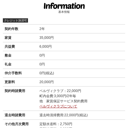
基本情報
クレジット決済可
契約年数
2年
家賃
35,000円
共益費
6,000円
敷金
0円
礼金
0円
仲介手数料
0円(税込)
更新料
20,000円
契約時諸費用
ベルヴィクラブ：22,000円
町内会費:3,000円/2年毎
他 家賃保証サービス契約費用
ベルヴィクラブについて
退去時諸費用
退去時清掃費用:22,000円(税込)
その他月次費用
定額水道料：2,750円