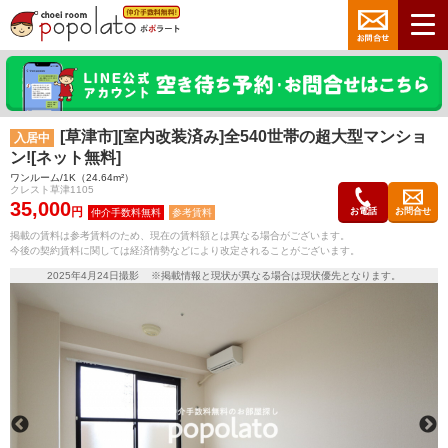
[草津市][室内改装済み]全540世帯の超大型マンショ
入居中
ン![ネット無料]
ワンルーム/1K（24.64m²）
クレスト草津1105
35,000
円
お電話
お問合せ
参考賃料
掲載の賃料は参考賃料のため、現在の賃料額とは異なる場合がございます。
今後の契約賃料に関しては経済情勢などにより改定されることがございます。
2025年4月24日撮影 ※掲載情報と現状が異なる場合は現状優先となります。