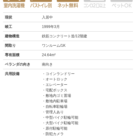
現状
入居中
竣工
1999年3月
建物構造
鉄筋コンクリート造/12階建
間取り
ワンルーム/1K
専有面積
24.64m²
ベランダの向き
南向き
共用設備
コインランドリー
オートロック
エレベーター
宅配ボックス
敷地内ゴミ置場
敷地内駐車場
自転車駐輪場
管理人あり
中型バイク駐輪可能
大型バイク駐輪可能
原付駐輪可能
防犯カメラ