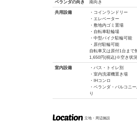
ベランダの向き
南向き
共用設備
コインランドリー
エレベーター
敷地内ゴミ置場
自転車駐輪場
中型バイク駐輪可能
原付駐輪可能
自転車又は原付1台まで
1,650円(税込)※空
室内設備
バス・トイレ別
室内洗濯機置き場
IHコンロ
ベランダ・バルコニー
り
立地・周辺施設