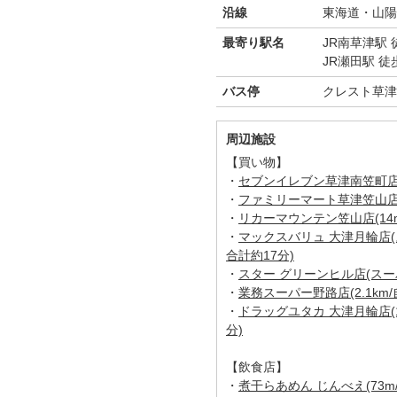
沿線
東海道・山陽
最寄り駅名
JR南草津駅 
JR瀬田駅 徒
バス停
クレスト草津
周辺施設
【買い物】
・
セブンイレブン草津南笠町店(1
・
ファミリーマート草津笠山店(5
・
リカーマウンテン笠山店(14m
・
マックスバリュ 大津月輪店(ス
合計約17分)
・
スター グリーンヒル店(スーパー
・
業務スーパー野路店(2.1km/
・
ドラッグユタカ 大津月輪店(1
分)
【飲食店】
・
煮干らあめん じんべえ(73m