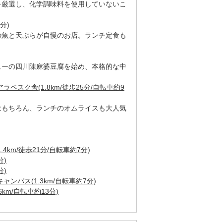
を厳選し、化学調味料を使用していないこ
分)
の魚と天ぷらが自慢のお店。ランチ定食も
ューの四川陳麻婆豆腐を始め、本格的な中
ベスク舎(1.8km/徒歩25分/自転車約9
はもちろん、ランチのオムライスも大人気
4km/徒歩21分/自転車約7分)
分)
分)
ンパス(1.3km/自転車約7分)
km/自転車約13分)