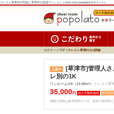
クレスト草津(813号室) | 草津市の賃貸マンション | choei room popolato(ポポラート)
ポポラートTOP
クレスト草津813の詳細
[草津市]管理人
入居中
レ別の1K
ワンルーム/1K（24.86m²）
クレスト草津
35,000
円
参考賃
掲載の賃料は参考賃料のため、現在の賃料額と