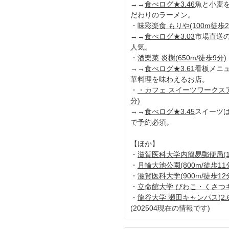
→→
食べログ★3.46
魚と小麦
だわりのラーメン。
・
味彩楽食 もりや(100m徒歩2
→→
食べログ★3.03
市場直送
人気。
・
酒樂菜 炎樹(650m/徒歩9分)
→→
食べログ★3.61
看板メニ
華料理を味わえるお店。
・
・カフェ スイーツワークスアラ
分)
→→
食べログ★3.45
スイーツ
で予約必須。
【ほか】
・
滋賀医科大学内簡易郵便局(1.
・
月輪大池公園(800m/徒歩11
・
滋賀医科大学(900m/徒歩12
・
立命館大学 びわこ・くさつキャ
・
龍谷大学 瀬田キャンパス(2.6
(202504現在の情報です)