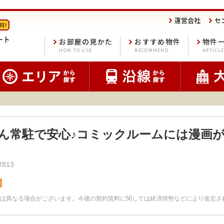
運営会社
セ
お部屋の見かた
おすすめ物件
物件
HOW TO USE
RECOMMEND
ARTICL
さん常駐で安心♪コミックルームには漫画
813
料
は異なる場合がございます。
今後の契約賃料に関しては経済情勢などにより改定さ