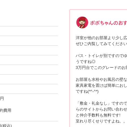
洋室が他のお部屋より少し広
ぜひご内覧してみてください
バス・トイレが別ですので
うですね◎
3万円台でこのグレードのお
お部屋も水栓やお風呂の壁な
家具家電を置けば簡単にお
ですね(*^-^*)
0円
「敷金・礼金なし」ですので
らのサイトからお問い合わ
約費用
と仲介手数料も無料です!
至れり尽くせりですよね。
円(税込)