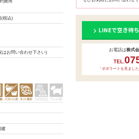
約費用
円(税込)
LINEで空き待
お電話は
株式
き状況はお問い合わせ下さい)
07
TEL.
「ポポラートを見ました
階建