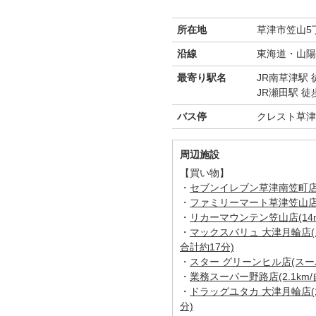
所在地
草津市笠山5丁
沿線
東海道・山陽
最寄り駅名
JR南草津駅 
JR瀬田駅 徒
バス停
クレスト草津
周辺施設
【買い物】
・
セブンイレブン草津南笠町店(1
・
ファミリーマート草津笠山店(5
・
リカーマウンテン笠山店(14m
・
マックスバリュ 大津月輪店(ス
合計約17分)
・
スター グリーンヒル店(スーパー
・
業務スーパー野路店(2.1km/
・
ドラッグユタカ 大津月輪店(1
分)