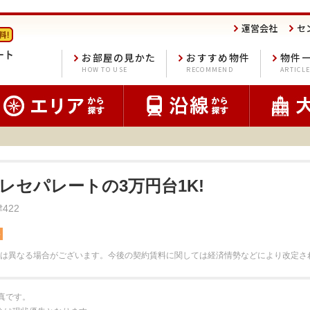
運営会社
セ
お部屋の見かた
おすすめ物件
物件
HOW TO USE
RECOMMEND
ARTICL
レセパレートの3万円台1K!
422
料
は異なる場合がございます。
今後の契約賃料に関しては経済情勢などにより改定さ
真です。