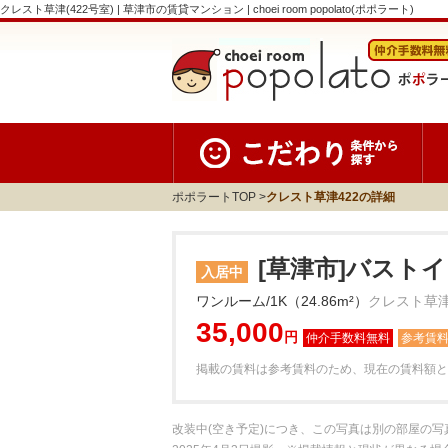
クレスト草津(422号室) | 草津市の賃貸マンション | choei room popolato(ポポラート)
ポポラートTOP
クレスト草津422の詳細
[草津市]バストイ
入居中
ワンルーム/1K（24.86m²）
クレスト草津
35,000
円
参考賃
掲載の賃料は参考賃料のため、現在の賃料額と
改装中(空き予定)につき、この写真は別の部屋の写