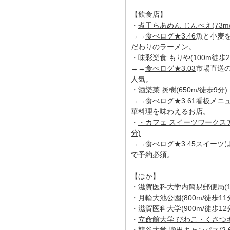
【飲食店】
・
煮干らあめん じんべえ(73m
→→
食べログ★3.46
魚と小麦
だわりのラーメン。
・
味彩楽食 もりや(100m徒歩2
→→
食べログ★3.03
市場直送
人気。
・
酒樂菜 炎樹(650m/徒歩9分)
→→
食べログ★3.61
看板メニ
華料理を味わえるお店。
・
・カフェ スイーツワークスアラ
分)
→→
食べログ★3.45
スイーツ
で予約必須。
【ほか】
・
滋賀医科大学内簡易郵便局(1.
・
月輪大池公園(800m/徒歩11
・
滋賀医科大学(900m/徒歩12
・
立命館大学 びわこ・くさつキャ