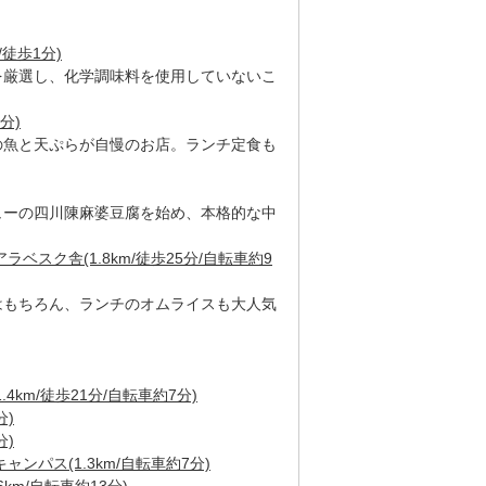
/徒歩1分)
を厳選し、化学調味料を使用していないこ
分)
の魚と天ぷらが自慢のお店。ランチ定食も
ューの四川陳麻婆豆腐を始め、本格的な中
ベスク舎(1.8km/徒歩25分/自転車約9
はもちろん、ランチのオムライスも大人気
4km/徒歩21分/自転車約7分)
分)
分)
ンパス(1.3km/自転車約7分)