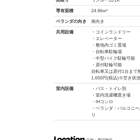
間取り
ワンルーム/1K
専有面積
24.86m²
ベランダの向き
南向き
共用設備
コインランドリー
エレベーター
敷地内ゴミ置場
自転車駐輪場
中型バイク駐輪可能
原付駐輪可能
自転車又は原付1台まで
1,650円(税込)※空
室内設備
バス・トイレ別
室内洗濯機置き場
IHコンロ
ベランダ・バルコニー
り