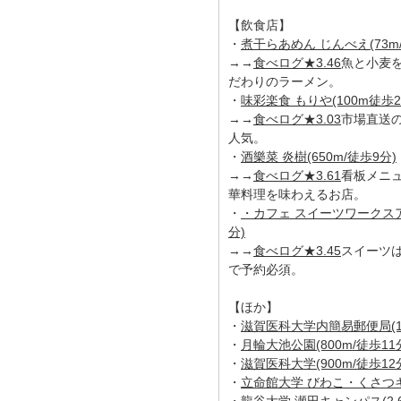
【飲食店】
・
煮干らあめん じんべえ(73m
→→
食べログ★3.46
魚と小麦
だわりのラーメン。
・
味彩楽食 もりや(100m徒歩2
→→
食べログ★3.03
市場直送
人気。
・
酒樂菜 炎樹(650m/徒歩9分)
→→
食べログ★3.61
看板メニ
華料理を味わえるお店。
・
・カフェ スイーツワークスアラ
分)
→→
食べログ★3.45
スイーツ
で予約必須。
【ほか】
・
滋賀医科大学内簡易郵便局(1.
・
月輪大池公園(800m/徒歩11
・
滋賀医科大学(900m/徒歩12
・
立命館大学 びわこ・くさつキャ