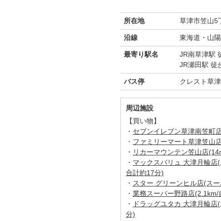
所在地
草津市笠山5丁
沿線
東海道・山陽
最寄り駅名
JR南草津駅 
JR瀬田駅 徒
バス停
クレスト草津
周辺施設
【買い物】
・
セブンイレブン草津南笠町店(1
・
ファミリーマート草津笠山店(5
・
リカーマウンテン笠山店(14m
・
マックスバリュ 大津月輪店(ス
合計約17分)
・
スター グリーンヒル店(スーパー
・
業務スーパー野路店(2.1km/
・
ドラッグユタカ 大津月輪店(1
分)