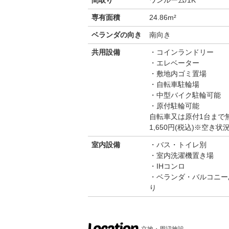
間取り
ワンルーム/1K
専有面積
24.86m²
ベランダの向き
南向き
共用設備
コインランドリー
エレベーター
敷地内ゴミ置場
自転車駐輪場
中型バイク駐輪可能
原付駐輪可能
自転車又は原付1台まで
1,650円(税込)※空
室内設備
バス・トイレ別
室内洗濯機置き場
IHコンロ
ベランダ・バルコニー
り