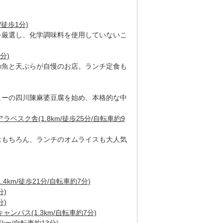
/徒歩1分)
を厳選し、化学調味料を使用していないこ
分)
の魚と天ぷらが自慢のお店。ランチ定食も
ューの四川陳麻婆豆腐を始め、本格的な中
ベスク舎(1.8km/徒歩25分/自転車約9
はもちろん、ランチのオムライスも大人気
4km/徒歩21分/自転車約7分)
分)
分)
ンパス(1.3km/自転車約7分)