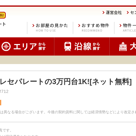
運営会社
セ
お部屋の見かた
おすすめ物件
物件
HOW TO USE
RECOMMEND
ARTICL
レセパレートの3万円台1K![ネット無料]
712
料
は異なる場合がございます。
今後の契約賃料に関しては経済情勢などにより改定さ
真です。