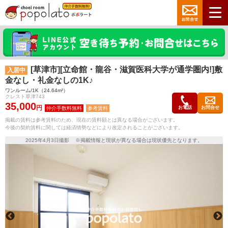
[草津市][立命館・龍谷・滋賀医科大学が通学圏内!]敷
入居中
金なし・礼金なしの1K♪
ワンルーム/1K（24.64m²）
クレスト草津743
35,000
円
お電話
お問合せ
参考賃料
掲載の賃料は参考賃料のため、現在の賃料額とは異なる場合がございます。
今後の契約賃料に関しては経済情勢などにより改定されることがございます。
2025年4月3日撮影 ※掲載情報と現状が異なる場合は現状優先となります。