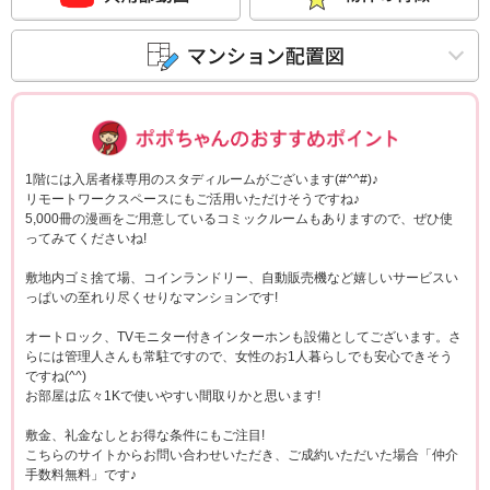
ポポちゃんコメ
1階には入居者様専用のスタディルームがございます(#^^#)♪
リモートワークスペースにもご活用いただけそうですね♪
5,000冊の漫画をご用意しているコミックルームもありますので、ぜひ使
ってみてくださいね!
敷地内ゴミ捨て場、コインランドリー、自動販売機など嬉しいサービスい
っぱいの至れり尽くせりなマンションです!
オートロック、TVモニター付きインターホンも設備としてございます。さ
らには管理人さんも常駐ですので、女性のお1人暮らしでも安心できそう
ですね(^^)
お部屋は広々1Kで使いやすい間取りかと思います!
敷金、礼金なしとお得な条件にもご注目!
こちらのサイトからお問い合わせいただき、ご成約いただいた場合「仲介
手数料無料」です♪