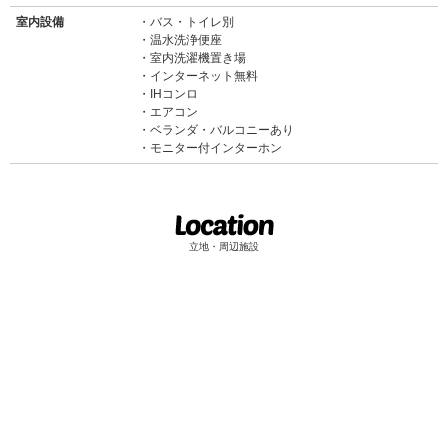
室内設備
バス・トイレ別
温水洗浄便座
室内洗濯機置き場
インターネット無料
IHコンロ
エアコン
ベランダ・バルコニーあり
モニター付インターホン
立地・周辺施設