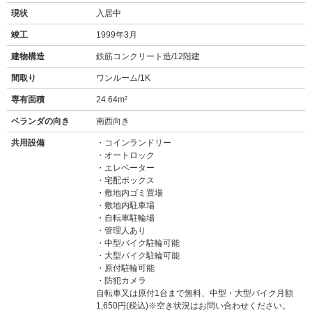
現状
入居中
竣工
1999年3月
建物構造
鉄筋コンクリート造/12階建
間取り
ワンルーム/1K
専有面積
24.64m²
ベランダの向き
南西向き
共用設備
コインランドリー
オートロック
エレベーター
宅配ボックス
敷地内ゴミ置場
敷地内駐車場
自転車駐輪場
管理人あり
中型バイク駐輪可能
大型バイク駐輪可能
原付駐輪可能
防犯カメラ
自転車又は原付1台まで無料、中型・大型バイク月額
1,650円(税込)※空き状況はお問い合わせください。