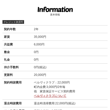
基本情報
クレジット決済可
契約年数
2年
家賃
35,000円
共益費
6,000円
敷金
0円
礼金
0円
仲介手数料
0円(税込)
更新料
20,000円
契約時諸費用
ベルヴィクラブ：22,000円
町内会費:3,000円/2年毎
他 家賃保証サービス契約費用
ベルヴィクラブについて
退去時諸費用
退去時清掃費用:22,000円(税込)