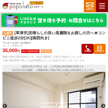
[草津市]見晴らしの良い高層階をお探しの方へ★コン
入居中
ビニ徒歩2分[1K][南西向き]
ワンルーム/1K（24.86m²）
クレスト草津1125
35,000
円
お電話
お問合せ
参考賃料
掲載の賃料は参考賃料のため、現在の賃料額とは異なる場合がございます。
今後の契約賃料に関しては経済情勢などにより改定されることがございます。
改装中(空き予定)につき、この写真は別の部屋の写真です。
2025年4月3日撮影 ※掲載情報と現状が異なる場合は現状優先となります。