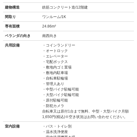
建物構造
鉄筋コンクリート造/12階建
間取り
ワンルーム/1K
専有面積
24.86m²
ベランダの向き
南西向き
共用設備
コインランドリー
オートロック
エレベーター
宅配ボックス
敷地内ゴミ置場
敷地内駐車場
自転車駐輪場
管理人あり
中型バイク駐輪可能
大型バイク駐輪可能
原付駐輪可能
防犯カメラ
自転車又は原付1台まで無料、中型・大型バイク月額
1,650円(税込)※空き状況はお問い合わせください。
室内設備
バス・トイレ別
温水洗浄便座