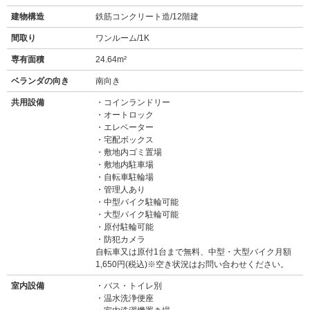
建物構造
鉄筋コンクリート造/12階建
間取り
ワンルーム/1K
専有面積
24.64m²
ベランダの向き
南向き
共用設備
コインランドリー
オートロック
エレベーター
宅配ボックス
敷地内ゴミ置場
敷地内駐車場
自転車駐輪場
管理人あり
中型バイク駐輪可能
大型バイク駐輪可能
原付駐輪可能
防犯カメラ
自転車又は原付1台まで無料、中型・大型バイク月額
1,650円(税込)※空き状況はお問い合わせください。
室内設備
バス・トイレ別
温水洗浄便座