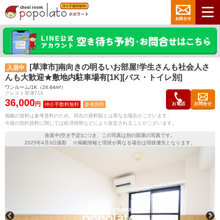
[草津市]南向きの明るいお部屋!学生さんも社会人さ
入居中
んも大歓迎★敷地内駐車場有[1K][バス・トイレ別]
ワンルーム/1K（24.64m²）
クレスト草津716
36,000
円
お電話
お問合せ
参考賃料
掲載の賃料は参考賃料のため、現在の賃料額とは異なる場合がございます。
今後の契約賃料に関しては経済情勢などにより改定されることがございます。
改装中(空き予定)につき、この写真は別の部屋の写真です。
2025年4月3日撮影 ※掲載情報と現状が異なる場合は現状優先となります。