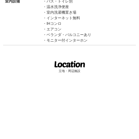
室内設備
バス・トイレ別
温水洗浄便座
室内洗濯機置き場
インターネット無料
IHコンロ
エアコン
ベランダ・バルコニーあり
モニター付インターホン
立地・周辺施設