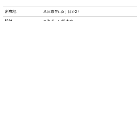
所在地
草津市笠山5丁目3-27
沿線
東海道・山陽本線
最寄り駅名
JR南草津駅 徒歩43分
JR瀬田駅 徒歩43分
バス停
クレスト草津前停 徒歩1分
周辺施設
【買い物】
・
セブンイレブン草津南笠町店(150m/徒歩2分)
・
ファミリーマート草津笠山店(550m/徒歩8分)
・
リカーマウンテン笠山店(14m/徒歩1分)
・
マックスバリュ 大津月輪店(スーパー/1.8km/自転車約12分/徒歩とバス合
計約17分)
・
スター グリーンヒル店(スーパー/2.2km/自転車約8分)
・
業務スーパー野路店(2.1km/自転車約10分)
・
ドラッグユタカ 大津月輪店(1.9km/自転車約9分/徒歩とバス合計約19分)
【飲食店】
・
煮干らあめん じんべえ(73m/徒歩1分)
→→
食べログ★3.46
魚と小麦を厳選し、化学調味料を使用していないこだ
わりのラーメン。
・
味彩楽食 もりや(100m徒歩2分)