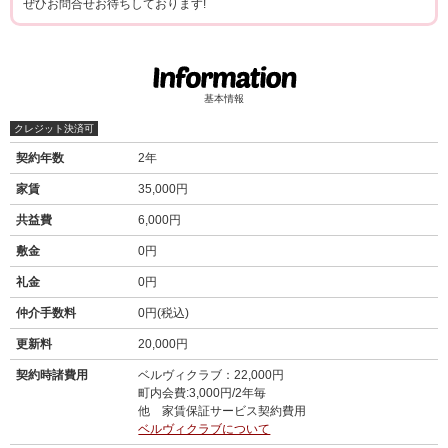
ぜひお問合せお待ちしております!
基本情報
クレジット決済可
契約年数
2年
家賃
35,000円
共益費
6,000円
敷金
0円
礼金
0円
仲介手数料
0円(税込)
更新料
20,000円
契約時諸費用
ベルヴィクラブ：22,000円
町内会費:3,000円/2年毎
他 家賃保証サービス契約費用
ベルヴィクラブについて