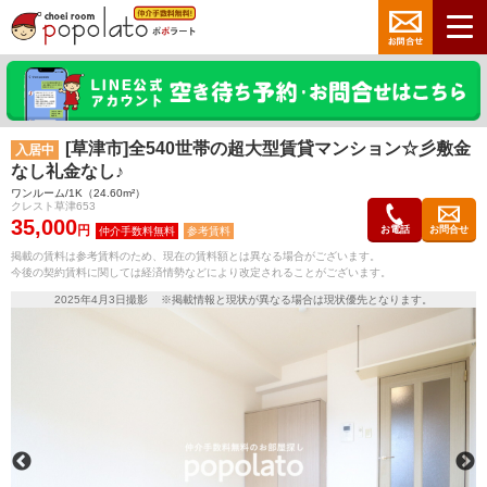
[草津市]全540世帯の超大型賃貸マンション☆彡敷金
入居中
なし礼金なし♪
ワンルーム/1K（24.60m²）
クレスト草津653
35,000
円
お電話
お問合せ
参考賃料
掲載の賃料は参考賃料のため、現在の賃料額とは異なる場合がございます。
今後の契約賃料に関しては経済情勢などにより改定されることがございます。
2025年4月3日撮影 ※掲載情報と現状が異なる場合は現状優先となります。