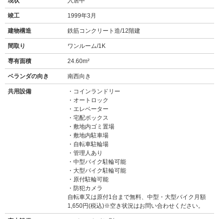
現状
入居中
竣工
1999年3月
建物構造
鉄筋コンクリート造/12階建
間取り
ワンルーム/1K
専有面積
24.60m²
ベランダの向き
南西向き
共用設備
コインランドリー
オートロック
エレベーター
宅配ボックス
敷地内ゴミ置場
敷地内駐車場
自転車駐輪場
管理人あり
中型バイク駐輪可能
大型バイク駐輪可能
原付駐輪可能
防犯カメラ
自転車又は原付1台まで無料、中型・大型バイク月額
1,650円(税込)※空き状況はお問い合わせください。